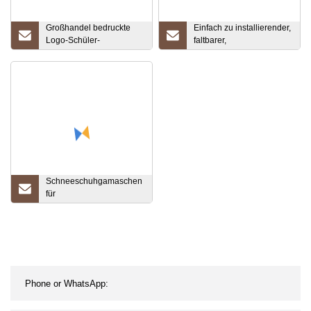
Großhandel bedruckte
Einfach zu installierender,
Logo-Schüler-
faltbarer,
Handtasche, individuelle
gebrauchsfertiger, großer
Schulungsklasse,
Faltbehälter für Haus und
Hausaufgabentasche,
Büro
Druck, individueller
Rucksack
Schneeschuhgamaschen
für
Schneeschuhwanderungen,
wasserdichte
Wanderbeingamaschen,
Skifahren, Snowboarden,
Jagen, Laufen