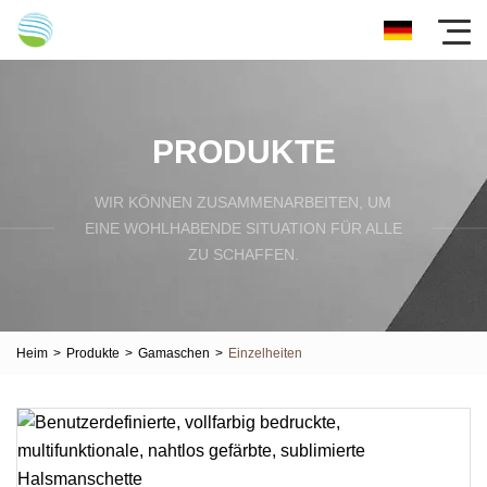
PRODUKTE
WIR KÖNNEN ZUSAMMENARBEITEN, UM
EINE WOHLHABENDE SITUATION FÜR ALLE
ZU SCHAFFEN.
Heim
>
Produkte
>
Gamaschen
>
Einzelheiten