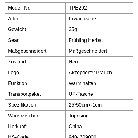
Modell Nr.
TPE292
Alter
Erwachsene
Gewicht
35g
Sean
Frühling Herbst
Maßgeschneidert
Maßgeschneidert
Zustand
Neu
Logo
Akzeptierter Brauch
Funktion
Warm halten
Transportpaket
UP-Tasche
Spezifikation
25*50cm+-1cm
Warenzeichen
Toprising
Herkunft
China
HS-Code
9404309000