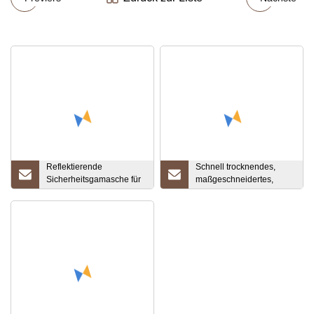
Reflektierende
Schnell trocknendes,
Sicherheitsgamasche für
maßgeschneidertes,
Bauarbeiter mit hoher
sandfreies,
Sichtbarkeit
superabsorbierendes
tropisches Flamingo-
Strandtuch aus Mikrofaser