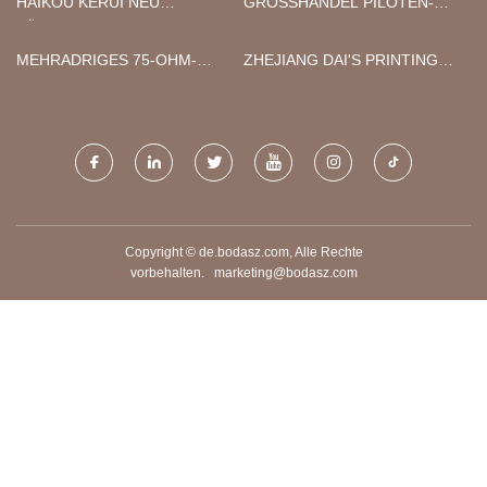
HAIKOU KERUI NEU
GROSSHANDEL PILOTEN-S
KÜHLUNG TECHNOLOGIE
ONNENBRILLEN AUS M
CO., LTD.
ETALL
MEHRADRIGES 75-OHM-
ZHEJIANG DAI'S PRINTING
KOAXIALKABEL,
MACHINE CO., LTD.
HERGESTELLT IN CHINA
Copyright © de.bodasz.com, Alle Rechte
vorbehalten.
marketing@bodasz.com