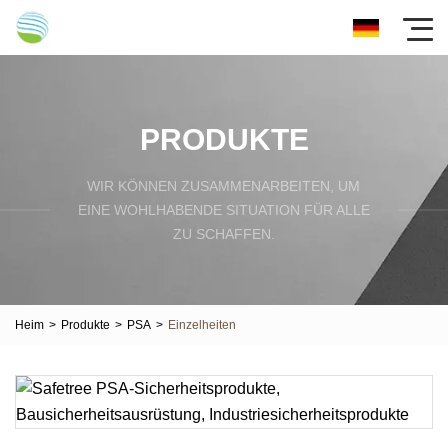
PRODUKTE
WIR KÖNNEN ZUSAMMENARBEITEN, UM
EINE WOHLHABENDE SITUATION FÜR ALLE
ZU SCHAFFEN.
Heim
>
Produkte
>
PSA
>
Einzelheiten