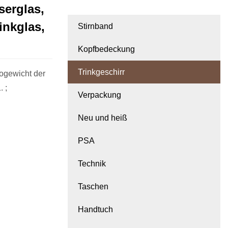
erglas,
inkglas,
Stirnband
Kopfbedeckung
Trinkgeschirr
ogewicht der
 ;
Verpackung
Neu und heiß
PSA
Technik
Taschen
Handtuch